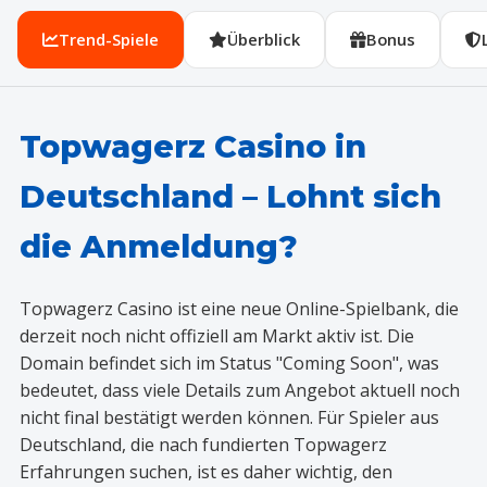
Trend-Spiele
Überblick
Bonus
Topwagerz Casino in
Deutschland – Lohnt sich
die Anmeldung?
Topwagerz Casino ist eine neue Online-Spielbank, die
derzeit noch nicht offiziell am Markt aktiv ist. Die
Domain befindet sich im Status "Coming Soon", was
bedeutet, dass viele Details zum Angebot aktuell noch
nicht final bestätigt werden können. Für Spieler aus
Deutschland, die nach fundierten Topwagerz
Erfahrungen suchen, ist es daher wichtig, den