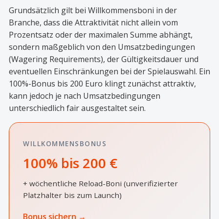
Grundsätzlich gilt bei Willkommensboni in der
Branche, dass die Attraktivität nicht allein vom
Prozentsatz oder der maximalen Summe abhängt,
sondern maßgeblich von den Umsatzbedingungen
(Wagering Requirements), der Gültigkeitsdauer und
eventuellen Einschränkungen bei der Spielauswahl. Ein
100%-Bonus bis 200 Euro klingt zunächst attraktiv,
kann jedoch je nach Umsatzbedingungen
unterschiedlich fair ausgestaltet sein.
WILLKOMMENSBONUS
100% bis 200 €
+ wöchentliche Reload-Boni (unverifizierter
Platzhalter bis zum Launch)
Bonus sichern →