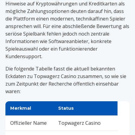
Hinweise auf Kryptowährungen und Kreditkarten als
mögliche Zahlungsoptionen deuten darauf hin, dass
die Plattform einen modernen, technikaffinen Spieler
ansprechen will. Für eine abschließende Bewertung als
seriöse Spielbank fehlen jedoch noch zentrale
Informationen wie Softwareanbieter, konkrete
Spieleauswahl oder ein funktionierender
Kundensupport.
Die folgende Tabelle fasst die aktuell bekannten
Eckdaten zu Topwagerz Casino zusammen, so wie sie
zum Zeitpunkt der Recherche öffentlich einsehbar
waren:
Merkmal
Status
Offizieller Name
Topwagerz Casino