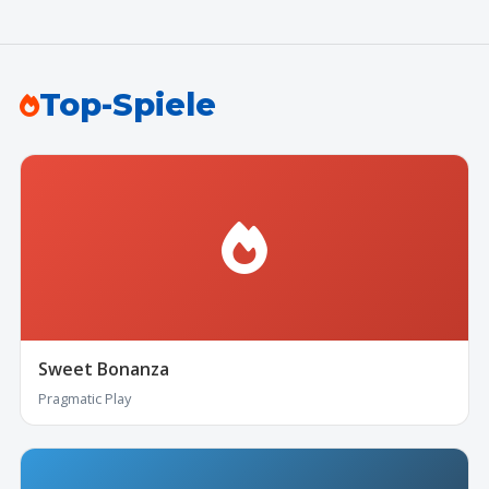
Top-Spiele
Sweet Bonanza
Pragmatic Play