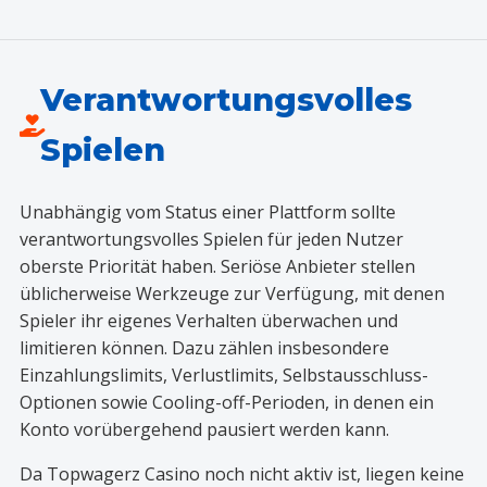
Verantwortungsvolles
Spielen
Unabhängig vom Status einer Plattform sollte
verantwortungsvolles Spielen für jeden Nutzer
oberste Priorität haben. Seriöse Anbieter stellen
üblicherweise Werkzeuge zur Verfügung, mit denen
Spieler ihr eigenes Verhalten überwachen und
limitieren können. Dazu zählen insbesondere
Einzahlungslimits, Verlustlimits, Selbstausschluss-
Optionen sowie Cooling-off-Perioden, in denen ein
Konto vorübergehend pausiert werden kann.
Da Topwagerz Casino noch nicht aktiv ist, liegen keine