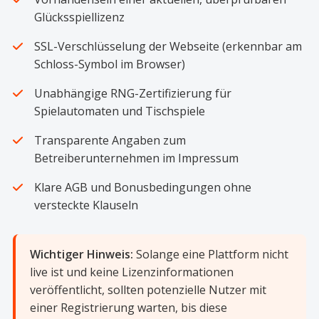
Glücksspiellizenz
SSL-Verschlüsselung der Webseite (erkennbar am
Schloss-Symbol im Browser)
Unabhängige RNG-Zertifizierung für
Spielautomaten und Tischspiele
Transparente Angaben zum
Betreiberunternehmen im Impressum
Klare AGB und Bonusbedingungen ohne
versteckte Klauseln
Wichtiger Hinweis:
Solange eine Plattform nicht
live ist und keine Lizenzinformationen
veröffentlicht, sollten potenzielle Nutzer mit
einer Registrierung warten, bis diese