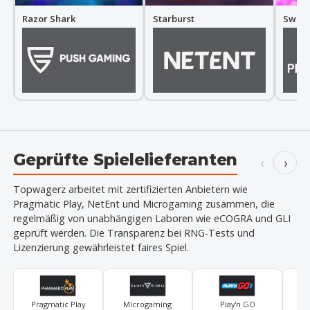
Razor Shark
Starburst
Sweet
Geprüfte Spielelieferanten
‹
›
Topwagerz arbeitet mit zertifizierten Anbietern wie
Pragmatic Play, NetEnt und Microgaming zusammen, die
regelmäßig von unabhängigen Laboren wie eCOGRA und GLI
geprüft werden. Die Transparenz bei RNG-Tests und
Lizenzierung gewährleistet faires Spiel.
Pragmatic Play
Microgaming
Play'n GO