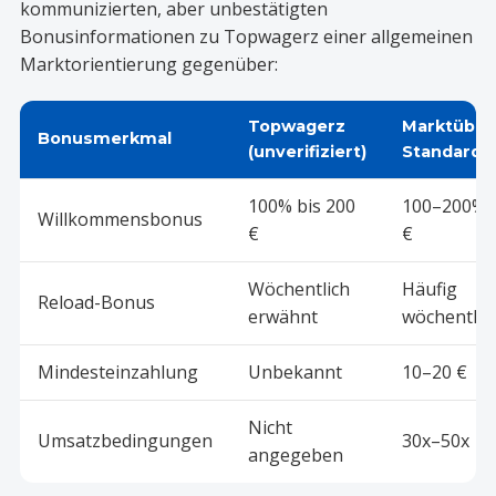
kommunizierten, aber unbestätigten
Bonusinformationen zu Topwagerz einer allgemeinen
Marktorientierung gegenüber:
Topwagerz
Marktüblic
Bonusmerkmal
(unverifiziert)
Standard
100% bis 200
100–200% b
Willkommensbonus
€
€
Wöchentlich
Häufig
Reload-Bonus
erwähnt
wöchentlic
Mindesteinzahlung
Unbekannt
10–20 €
Nicht
Umsatzbedingungen
30x–50x
angegeben